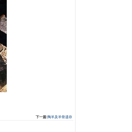
下一篇:
陶羊及羊骨遗存