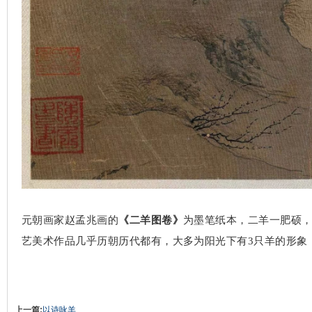
元朝画家赵孟兆画的
《二羊图卷》
为墨笔纸本，二羊一肥硕，
艺美术作品几乎历朝历代都有，大多为阳光下有
3
只羊的形象
上一篇:
以诗咏羊