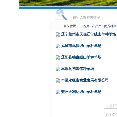
当前位置：
首页
-
产品库
-
优秀种羊
辽宁盖州市天保辽宁绒山羊种羊场
凤城市枫源绒山羊种羊场
辽阳县德鑫绒山羊种羊场
本溪县初宏伟种羊场
本溪永旺畜禽业发展有限公司
盖州天利达绒山羊种羊场
←前10
共 9 条信